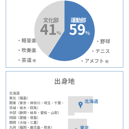
文化部
運動部
41
59
%
%
・軽音楽
・野球
・吹奏楽
・テニス
・茶道
・アメフト
他
他
出身地
北海道
東北（福島）
関東（東京・神奈川・埼玉・千葉・
茨城・栃木・群馬）
中部（静岡・岐阜・愛知・山梨）
四国（愛媛・徳島）
関西（大阪・三重）
九州（福岡・鹿児島・熊本）